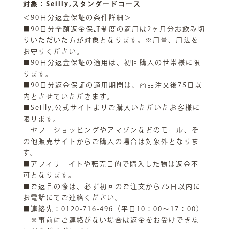
対象：Seilly,スタンダードコース
＜90日分返金保証の条件詳細＞
■90日分全額返金保証制度の適用は2ヶ月分お飲み切
りいただいた方が対象となります。※用量、用法を
お守りください。
■90日分返金保証の適用は、初回購入の世帯様に限
ります。
■90日分返金保証の適用期間は、商品注文後75日以
内とさせていただきます。
■Seilly,公式サイトよりご購入いただいたお客様に
限ります。
ヤフーショッピングやアマゾンなどのモール、そ
の他販売サイトからご購入の場合は対象外となりま
す。
■アフィリエイトや転売目的で購入した物は返金不
可となります。
■ご返品の際は、必ず初回のご注文から75日以内に
お電話にてご連絡ください。
■連絡先：0120-716-496（平日10：00～17：00）
※事前にご連絡がない場合は返金をお受けできな