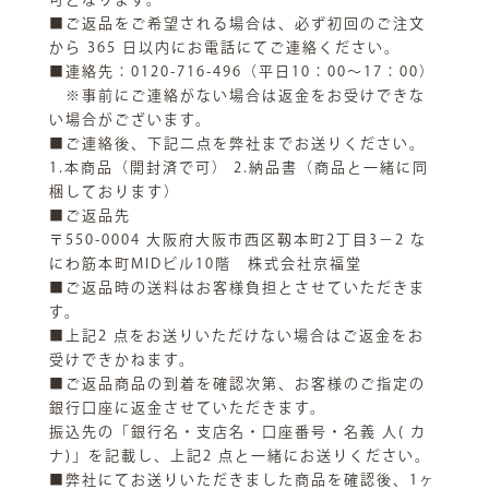
■ご返品をご希望される場合は、必ず初回のご注文
から 365 日以内にお電話にてご連絡ください。
■連絡先：0120-716-496（平日10：00～17：00）
※事前にご連絡がない場合は返金をお受けできな
い場合がございます。
■ご連絡後、下記二点を弊社までお送りください。
1.本商品（開封済で可） 2.納品書（商品と一緒に同
梱しております）
■ご返品先
〒550-0004 大阪府大阪市西区靱本町2丁目3−2 な
にわ筋本町MIDビル10階 株式会社京福堂
■ご返品時の送料はお客様負担とさせていただきま
す。
■上記2 点をお送りいただけない場合はご返金をお
受けできかねます。
■ご返品商品の到着を確認次第、お客様のご指定の
銀行口座に返金させていただきます。
振込先の「銀行名・支店名・口座番号・名義 人( カ
ナ)」を記載し、上記2 点と一緒にお送りください。
■弊社にてお送りいただきました商品を確認後、1ヶ