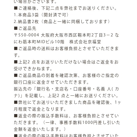
い場合がございます。
■ご連絡後、下記二点を弊社までお送りください。
1.本商品3袋（開封済で可）
2.納品書2枚（商品と一緒に同梱しております）
■ご返品先
〒550-0004 大阪府大阪市西区靱本町2丁目3−2 な
にわ筋本町MIDビル10階 株式会社京福堂
■ご返品時の送料はお客様負担とさせていただきま
す。
■上記2 点をお送りいただけない場合はご返金をお
受けできかねます。
■ご返品商品の到着を確認次第、お客様のご指定の
銀行口座に返金させていただきます。
振込先の「銀行名・支店名・口座番号・名義 人( カ
ナ)」を記載し、上記2 点と一緒にお送りください。
■弊社にてお送りいただきました商品を確認後、1ヶ
月程度で返金となります。
■返金の際の振込手数料は、お客様負担とさせてい
ただきます。（一律、事務手数料1000円差し引いた
金額を返金いたします。）
■返金の際の振込手数料はお客様負担とさせていた