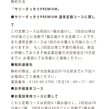
解約方法
「サジーすっきりPREMIUM」
■サジーすっきりPREMIUM 通常定期コースに関し
て
この定期コースは初回に1箱お届けし、2回目以降は
30日後ごとに自動で1箱お届けする定期コースです。
また通常定期コースは1回のみの購入も可能になって
おりますが、 もし2回目以降ご不要の場合は、商品
に同梱しております納品書記載の次回発送日10日前
までに お電話にてお気軽にご連絡ください。
■解約連絡先
解約の際は、必ず次回発送日の10日前までに下記へ
お電話にてご連絡ください。
電話番号：0120-40-3700（平日10：00～17：00）
■お手軽基本コース
■お電話専用コースに関して
これら定期コースは初回に1箱お届けし、2回目は30
日後に2箱、3回目以降は60日ごとに自動で2箱お届