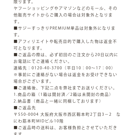
限ります。
ヤフーショッピングやアマゾンなどのモール、その
他販売サイトからご購入の場合は対象外となりま
す。
■サジーすっきりPREMIUM単品は対象外になりま
す。
■アフィリエイトや転売目的で購入した物は返金不
可となります。
■ご返品の際は、必ず初回のご注文から20日以内に
お電話にてご連絡ください。
連絡先：0120-40-3700（平日10：00～17：00）
※事前にご連絡がない場合は返金をお受けできない
場合がございます。
■ご連絡後、下記二点を弊社までお送りください。
1.商品の箱（1箱は開封済／2箱は未開封の商品）
2.納品書（商品と一緒に同梱しております）
■ご返品先
〒550-0004 大阪府大阪市西区靱本町2丁目3−2 な
にわ筋本町MIDビル10階
■ご返品時の送料は、お客様負担とさせていただき
ます。